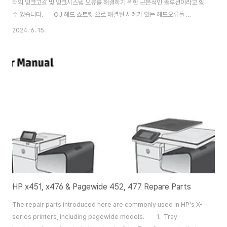
터의 잉크고갈 및 잉크시스템 오류를 해결하기 위한 근본적인 솔루션이라고 할
수 있습니다. OJ 헤드 쇼트킷 으로 해결된 사례가 있는 헤드오류들 ​
19a000002 : 해결 19a000012 : 헤드 오류 해결 됨19a000013 : 헤드 오
2024. 6. 15.
류 해결 됨19a000015 : 간헐적으로 발생하는 헤드 오류 해결 됨 (이 오류는
해결이 안되는 경우가 있다고 합니다.)19a000018 : 납땜으로 해결되지 않았
던 헤드 오류 해결됨19a000019 : 납땜으로 해결되지 않았던 헤드 오류 해결
됨19a000036 : 0xc19a0036에러 해결성공 ​※ 7720 에서 고질적인 문제
였던 무칩장비에서 사용중에 갑자리 카트리지 없음..
HP x451, x476 & Pagewide 452, 477 Repare Parts
The repair parts introduced here are commonly used in HP's X-
series printers, including pagewide models. 1. Tray