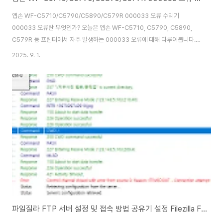
엡손 WF-C5710/C5790/C5890/C579R 000033 오류 수리기
000033 오류란 무엇인가? 오늘은 엡손 WF-C5710, C5790, C5890,
C579R 등 프린터에서 자주 발생하는 000033 오류에 대해 다루어봅니다.
이 오류는 CR(Carriage, 캐리지) 모터 계통의 치명적인 고장으로, 발생 시 프
2025. 9. 1.
린터의 정상 동작이 완전히 중단됩니다. 즉, 반드시 수리가 완료되어야만 장비
를 다시 사용할 수 있는 치명적 오류라 할 수 있습니다. 오류의 주요 원인과 분
류 000033 오류는 CR모터의 과부하, 모터 구동 불능, 이물질로 인한 저항,
인코더 센서 불량 등 다양한 원인에서 비롯됩니다. 비슷하게 자주 언급되는
000031 오류는 CR모터 자체의 구동 불능 상태를 의미하지만,..
파일질라 FTP 서버 설정 및 접속 방법 공유기 설정 Filezilla FTP 다운로드