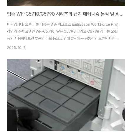
엡손 WF-C5710/C5790 시리즈의 급지 메커니즘 분석 및 ASF 어셈블리 클러치 파손 정밀 수리 보고서
미관입니다. 오늘 다룰 내용은,엡손 워크포스 프로(Epson WorkForce Pro)
라인의 주력 모델인 WF-C5710, WF-C5790 그리고 C579R 장비를 오랫
동안 사용하다보면 부품의 마모 등으로 인해 발생되는 공통적인 오류에 대한
기술적 분석과 수리 결과 보고입니다. 특히 장비를 대량으로 운용하는 기업이
2025. 10. 7.
나 관공서 담당자분들께 중요한 유지보수 정보가 될 것입니다. 📝 문제 정의:
ASF 어셈블리 클러치 파손으로 인한 급지 롤러 구동 실패최근 입고된 WF-
C57XX 시리즈 장비에서 동일한 증상이 확인되었습니다.바로 용지 급지 시 롤
러가 구동되지 않고 멈춰버리는 현상입니다. 이는 급지 롤러 자체의 문제가 아
니라, 롤러에 동력을 전달하는 핵심 부품인 ASF 어셈블리(Automatic
Shee..