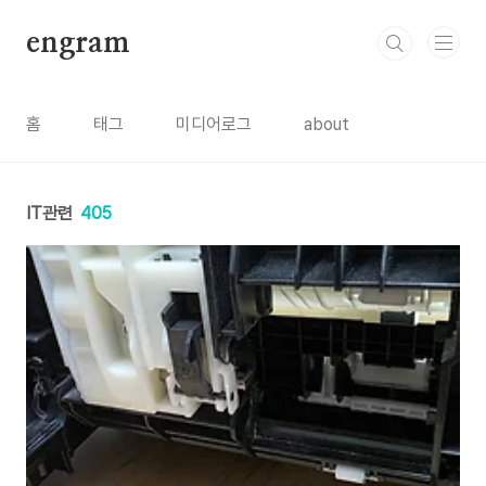
본문 바로가기
engram
홈
태그
미디어로그
about
IT관련
405