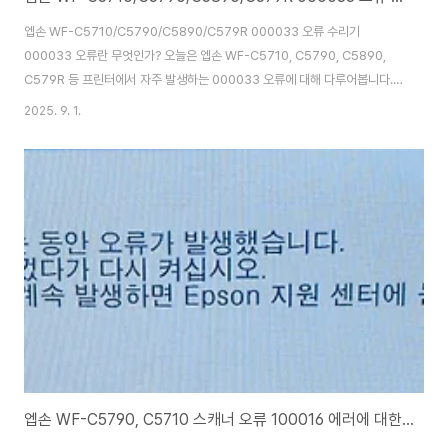
엡손 WF-C5710/C5790/C5890/C579R 000033 오류 수리기
000033 오류란 무엇인가? 오늘은 엡손 WF-C5710, C5790, C5890,
C579R 등 프린터에서 자주 발생하는 000033 오류에 대해 다루어봅니다.
이 오류는 CR(Carriage, 캐리지) 모터 계통의 치명적인 고장으로, 발생 시 프
2025. 9. 1.
린터의 정상 동작이 완전히 중단됩니다. 즉, 반드시 수리가 완료되어야만 장비
를 다시 사용할 수 있는 치명적 오류라 할 수 있습니다. 오류의 주요 원인과 분
류 000033 오류는 CR모터의 과부하, 모터 구동 불능, 이물질로 인한 저항,
인코더 센서 불량 등 다양한 원인에서 비롯됩니다. 비슷하게 자주 언급되는
000031 오류는 CR모터 자체의 구동 불능 상태를 의미하지만,..
엡손 WF-C5790, C5710 스캐너 오류 100016 에러에 대한 해결 방법