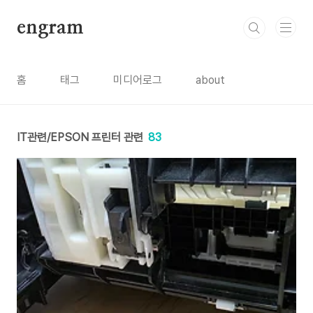
본문 바로가기
engram
홈
태그
미디어로그
about
IT관련/EPSON 프린터 관련
83