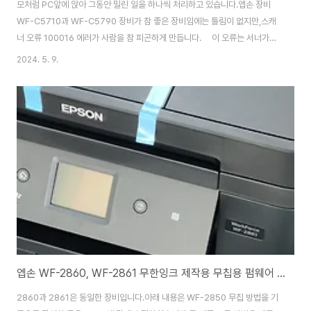
모처럼 PC앞에 앉아 그동안 밀린 일을 하나씩 처리하고 있습니다.엡손 장비
WF-C5710과 WF-C5790 장비가 참 좋은 장비임에는 틀림이 없지만,스캐
너 오류 100016 에러가 사람을 참 피곤하게 만듭니다. 이 오류는 서너가지
원인에 의해 발생됩니다.크게 소프트웨어적인 문제와 하드웨어적인 문제 두가
2024. 5. 9.
지로 구분지을 수 있겠습니다. 저는 이 글에서 하드웨어의 근본적인 문제에 대
해 다루고자 합니다. 제 블로그 이사 갑니다. http://www.printpro.kr 로
오십시요. https://www.printpro.kr/2024/08/blog-post_24.html 엡
손 WF-C5790, WF-C5710 100016 스캐너 오류 수리엡손 프린터를 사용
하다 보면 만나게 되는 오류 중 하나가..
엡손 WF-2860, WF-2861 무한잉크 제작용 무칩용 펌웨어 및 인증 프로그램 , 프린터 드라이버 (인증키 15자리 용)
2860과 2861은 동일한 장비입니다.아래 내용은 WF-2850 무칩 방법을 기