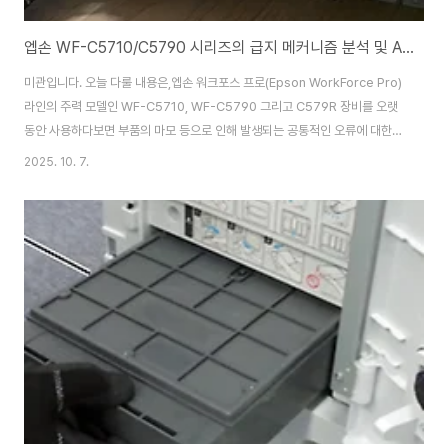
엡손 WF-C5710/C5790 시리즈의 급지 메커니즘 분석 및 ASF 어셈블리 클러치 파손 정밀 수리 보고서
미관입니다. 오늘 다룰 내용은,엡손 워크포스 프로(Epson WorkForce Pro)
라인의 주력 모델인 WF-C5710, WF-C5790 그리고 C579R 장비를 오랫
동안 사용하다보면 부품의 마모 등으로 인해 발생되는 공통적인 오류에 대한
기술적 분석과 수리 결과 보고입니다. 특히 장비를 대량으로 운용하는 기업이
2025. 10. 7.
나 관공서 담당자분들께 중요한 유지보수 정보가 될 것입니다. 📝 문제 정의:
ASF 어셈블리 클러치 파손으로 인한 급지 롤러 구동 실패최근 입고된 WF-
C57XX 시리즈 장비에서 동일한 증상이 확인되었습니다.바로 용지 급지 시 롤
러가 구동되지 않고 멈춰버리는 현상입니다. 이는 급지 롤러 자체의 문제가 아
니라, 롤러에 동력을 전달하는 핵심 부품인 ASF 어셈블리(Automatic
Shee..