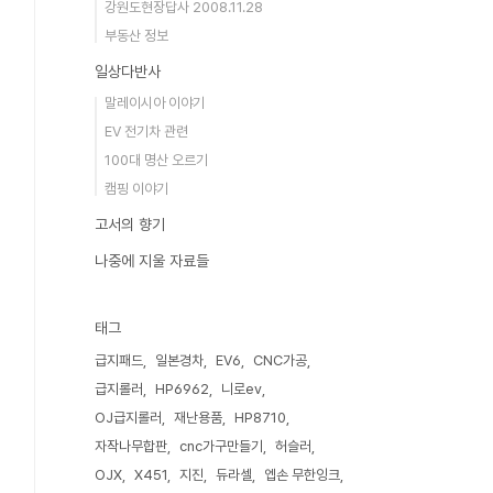
강원도현장답사 2008.11.28
부동산 정보
일상다반사
말레이시아 이야기
EV 전기차 관련
100대 명산 오르기
캠핑 이야기
고서의 향기
나중에 지울 자료들
태그
급지패드
일본경차
EV6
CNC가공
급지롤러
HP6962
니로ev
OJ급지롤러
재난용품
HP8710
자작나무합판
cnc가구만들기
허슬러
OJX
X451
지진
듀라셀
엡손 무한잉크