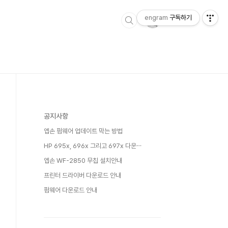
engram
구독하기
공지사항
엡손 펌웨어 업데이트 막는 방법
HP 695x, 696x 그리고 697x 다운⋯
엡손 WF-2850 무칩 설치안내
프린터 드라이버 다운로드 안내
펌웨어 다운로드 안내