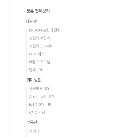
분류 전체보기
IT관련
EPSON 프린터 관련
프린터.복합기
프린터 드라이버
OJ시리즈
애용 프로그램
단축URL
취미생활
서핑보드 DIY
Arduino 이야기
IoT:사물인터넷
CNC 가공
부동산
재테크