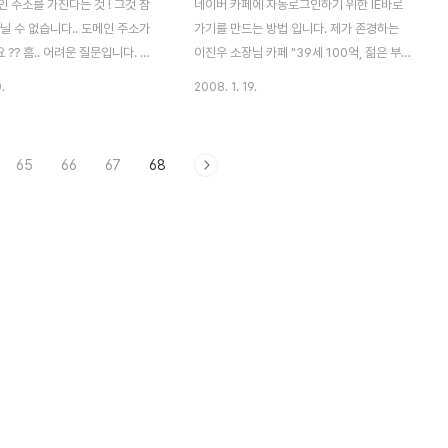
 주소를 가진다는 것 ! 그것 참
네이버 카페에 자동로그인하기 위한 IE바로
닐 수 없습니다.. 도메인 주소가
가기를 만드는 방법 입니다. 제가 존경하는
?? 흠.. 어려운 질문입니다. ㅡ_
이진우 소장님 카페 "39세 100억, 젊은 부자
로 인터넷 하면서 인터넷창(IE)에
의 부동산 투자법"이라는 카페를 기준으로 설
.
2008. 1. 19.
 도메인인 것입니다. 예를 들어
명드립니다. 1. 먼저 카페에 들어가서 "즐겨찾
hnam.tistory.com,
기" 추가을 합니다. 2. 즐겨찾기 대화상자가
ww.naver.com 등이 도메인이라
나오면 원하는 이름을 넣고 위치 지정한 다음
65
66
67
68
됩니다. 엄밀히 따진다면, 앞부
"확인"을 누릅니다. 3. 즐겨찾기 메뉴를 열어
:// 부분은 전송 프로토콜의 종류를
방금 등록한 바로가기에서 마우스 우측 버튼
 식별자이며, 바로 뒤의
을 눌러 속성을 선택합니다. 4. 속성 대화상
 이나 www 등은 서버 컴퓨터의 이
자 URL부분에 아래 링크를 붙여 넣은 다음
 주는 식별자입니다. 즉, 도메인
"확인"을 누릅니다. 다음부터는 즐겨찾기의
는 tistory.com 이나
바로가기를 누르면 로그인을 한 상태로 카페
om 을 얘기하는게 옳습니다.
에 접속하게 됩니다. ^^ 수정할 URL 주소 :
chnam.tistory.com 에 대해 전체
http://id.naver.com/nidlogin.login?id=
아이디&pw=암호&..