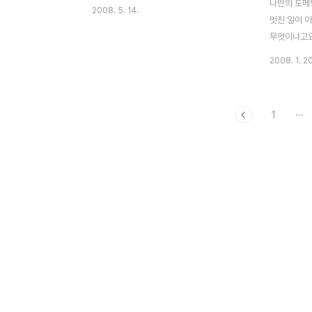
나만의 도메인
2008. 5. 14.
멋진 일이 아
무엇이냐고요 
ㅡ;; 한마디
2008. 1. 20
적는 주소가
http://ric
http://w
1
···
고 생각하면 
분은 http
나타내 주는
richnam
름을 나타 내
의 엄밀한 정의
naver.c
http://ri
적인 설..