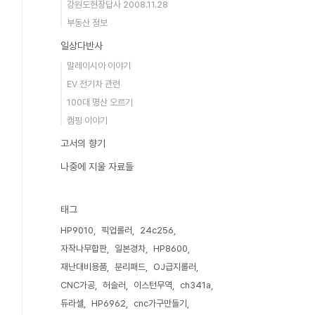
강원도현장답사 2008.11.28
부동산 정보
일상다반사
말레이시아 이야기
EV 전기차 관련
100대 명산 오르기
캠핑 이야기
고서의 향기
나중에 지울 자료들
태그
HP9010
픽업롤러
24c256
자작나무합판
일본경차
HP8600
재난대비용품
분리패드
OJ급지롤러
CNC가공
허슬러
이스턴무역
ch341a
듀라셀
HP6962
cnc가구만들기