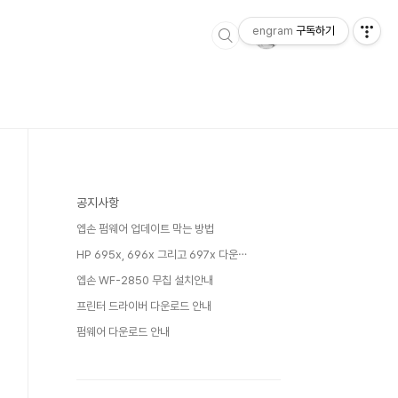
engram
구독하기
공지사항
엡손 펌웨어 업데이트 막는 방법
HP 695x, 696x 그리고 697x 다운⋯
엡손 WF-2850 무칩 설치안내
프린터 드라이버 다운로드 안내
펌웨어 다운로드 안내