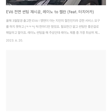
EV6 전면 썬팅 재시공, 레이노 to 켈란 (feat. 터치어카)
올해 3월말경 출고한 EV6 ! 영맨이 아는 지인의 절친인지라 강한 서비스 요구
를 하지 못하고 (ㅋㅋㅋ) 딱 한마디만 했었죠. 필요한건 없고 썬팅만 좋은걸로
해달라고 말이죠. 레이노 썬팅을 해 주셨던데 레이노 제품 중 가장 최상위 제품
으로 해 주셨더라고요. 그런데... ㅠㅠ 전면부 썬팅이 너무 어두웠어요. 야간에
2023. 6. 20.
불꺼진 고속도로로 퇴근을 할 때면, 차선의 점선이 딱 3개 정도면 선명하게 보
이고 그 이상은 어둡게 보이는 현실... ㅋ 두어달 차량운행하면서 썬팅을 바꿔야
하나 말아야 하나 고민 고민 끝에 얹그제 팀 허슬러 정모에 참석을 했었는데...
그만 !! 딸냄이 일산에 있는 터치어카에서 협찬해 준 켈란 전명 썬팅 무료 시공
권을 똭 따냈지 뭡니까 ? 기특한 딸냄 !! ㅠㅠ 어찌 아빠의 절실함을 알고서....