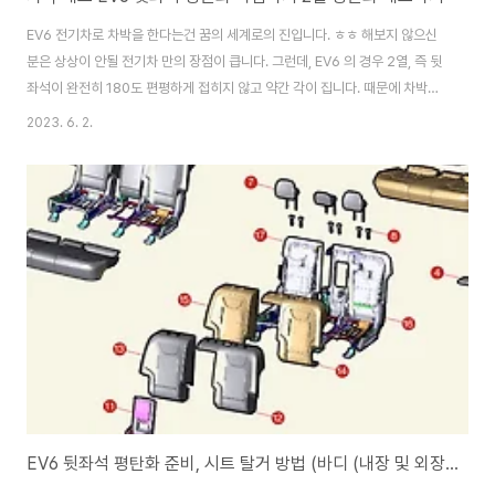
EV6 전기차로 차박을 한다는건 꿈의 세계로의 진입니다. ㅎㅎ 해보지 않으신
분은 상상이 안될 전기차 만의 장점이 큽니다. 그런데, EV6 의 경우 2열, 즉 뒷
좌석이 완전히 180도 편평하게 접히지 않고 약간 각이 집니다. 때문에 차박시
차에서 잠을 잔다면 불편하기 이루 말을 할 수 없습니다. 이에, 2열을 평탄화 작
2023. 6. 2.
업을 하려 했지만 평탄화 비용이 20만원 가량 나오네요. 헉.. ㅠㅠ 그런데 문제
는 잘하는 업체를 찾기가 어려운거에요. 있다 하더라도 제 거주지와 거리가 있
고 평탄화 작업을 하러 2시간 운전해서 간다는건... ㅠㅠ 칼을 뽑아 들었습니다.
어지간한 연장은 다 있기에.... 직업 다이를 진행하기로 했었어요. 다만 평탄화
작업을 위한 설명, 정보 등이 많이 않아 결국 맨땅에 헤딩하며 6시간 넘게..
EV6 뒷좌석 평탄화 준비, 시트 탈거 방법 (바디 (내장 및 외장)>>리어 시트>>리어 시트 어셈블리>>탈거 및 장착)