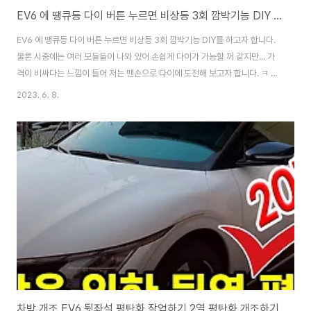
EV6 에 땡큐등 다이 버튼 누르면 비상등 3회 깜박기능 DIY 순정부품 구입
EV6 에 땡큐등 다이 버튼 누르면 비상등 3회 깜박기능 DIY를 하고자 합니다.
물론 시중에는 여러 모듈들이 나와 있어 손쉽게 다이가 가능할 꺼 같지만... 가
격이 비싸다는 느낌이 들어 저는 맨손으로 다이에 도전해 보고자 합니다. ㅋ 먼
저 기아 순정부품부터 구입을 했습니다. 바로 EV6 의 GT버튼을 핸들에 장착
2023. 6. 8.
할 것 입니다. 부품번호 : 99999 00054AS 부품명 : MQS 3P PLUG
HSG(MQS 3P PLUG HSG) 가격 : 1,100원 부품번호 : 96721 CV000 부
품명 : 가격 : 부품번호 : 56120 CV100WK 부품명 : 커버 어셈블리－스티어
링 휠 하부(COVER ASSY-STEERING WHEEL LWR) 가격 : 8,140원 등 3
가지가 필요합니다. 총 합계 금액 2..
차박 개조 EV6 뒷좌석 평탄화 작업하기 2열 평탄화 개조하기