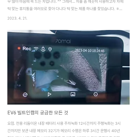
무 많아 마음에 쏙 드는 차입니다. ^^ 그래서... 차를 좀 깨끗히 사용하고자 차에
딱 맞는 휴지통을 여러모로 찾아 다니다 딱 맞는 제품 하나를 찾았습니다. ㅎㅎ
ㅎ 바로 아래에 보시는 이 제품 !! 두개를 구입후 서로 몸통을 바꿔 조립을 했는
2023. 4. 21.
데 훨 예쁘네요 ^^ 이제서야 EV6 실내가 깨끗해 지겠습니다. EV6 휴지통, 쓰
레기통 추천입니다. ㅎㅎㅎ 이렇게 내부 통에 비닐을 쒸워 사용할 수 있다는건
너무나도 큰 장점입니다. ^^ 딸냄을 위해 뒷좌석에도 하나 비치를 해줬어요. 이
EV6 휴지통의 장점은 코 부분을 꾹~ 눌러주면 뚜껑이 열립니다. 다시 눌러주
면 닫히게 됩니다. ㅎㅎ 앞좌석은 센터페시아 가운데에 똭 ~ 놨더니 정말..
EV6 빌트인캠의 궁금한 모든 것
요점. 전용 리듐이온 내장 배터리 사용 주차녹화 12시간까지 주행녹화는 3시
간까지만 보관 내장 메모리 32기가 메모리 수명은 하루 3시간 운행시 40년