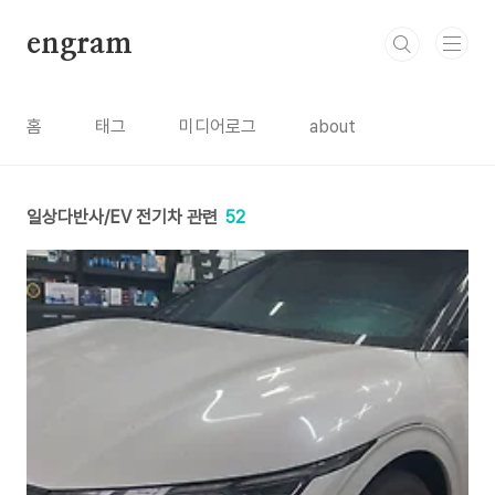
본문 바로가기
engram
홈
태그
미디어로그
about
일상다반사/EV 전기차 관련
52