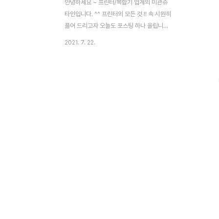
안녕하세요 ~ 프린터/복합기 업계의 미관슈
타인입니다. ^^ 프린터의 모든 것 !! 속 시원히
풀어 드리고자 오늘도 포스팅 하나 올립니다.
바로 저렴하면서 자기 할 일은 충실히 해 주
2021. 7. 22.
는 프린터/복합기인 HP 오피스젯 8030 의
프린터 드라이버입니다. 간혹 문자로 드라이
버 보내달라는 분리 계셔서 여기에 올립니다.
^^ 먼저 알고 쓰면 좋은 사용자 설명서 입니
다. 그리고 중요한 프린터 드라이버를 올릴게
요. 당연히 스캔드라이버도 포함되어 있습니
다. ^^ 그런데 프린터 드라이버는 윈도우즈
32Bit 와 62Bit용으로 구분되어 있으니 본
인의 윈도우즈 버전에 맞추어 다운 받으시길
빕니다. HP 8030 시리즈 프린터(스캔)드라
이버 - 32Bit용 (티스토리의 파일 업로드 정
책에 따라 10MB로 분할압축하여 올립니..