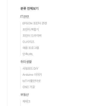
분류 전체보기
IT관련
EPSON 프린터 관련
프린터.복합기
프린터 드라이버
OJ시리즈
애용 프로그램
단축URL
취미생활
서핑보드 DIY
Arduino 이야기
IoT:사물인터넷
CNC 가공
부동산
재테크