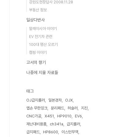
강원도현장답사 2008.11.28
부동산 정보
일상다반사
말레이시아 이야기
EV 전기차 관련
100대 명산 오르기
캠핑 이야기
고서의 향기
나중에 지울 자료들
태그
OJ급지롤러
일본경차
OJX
엡손 무한잉크
분리패드
허슬러
지진
CNC가공
X451
HP9010
EV6
재난대비용품
ch341a
급지롤러
급지패드
HP8600
이스턴무역