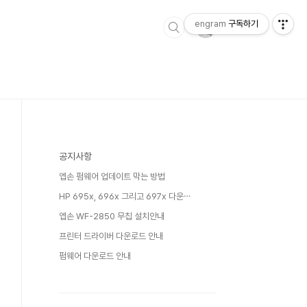
engram
구독하기
공지사항
엡손 펌웨어 업데이트 막는 방법
HP 695x, 696x 그리고 697x 다운⋯
엡손 WF-2850 무칩 설치안내
프린터 드라이버 다운로드 안내
펌웨어 다운로드 안내