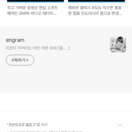
작고 가벼운 동영상 편집 소프트
해외판 갤럭시 A52s 직구폰 홍콩
웨어인 모바비 비디오 에디터
판 펌을 인도네시아 펌으로 변경
2022 할인쿠폰 20%에 1/4금액
전화앱에서 통화녹음 바로가능 &
으로 결제하는 방법
워치연동 혈압과 ECG도 측정해
보자
engram
미관이 꾸며가는 이런 저런 이야기들... :)
구독하기
"프린트프로 블로그"로 가기