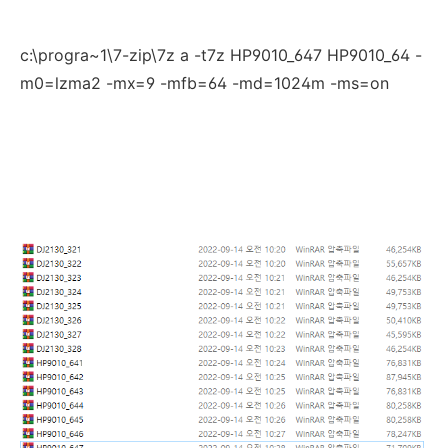
c:\progra~1\7-zip\7z a -t7z HP9010_647 HP9010_64 -
m0=lzma2 -mx=9 -mfb=64 -md=1024m -ms=on