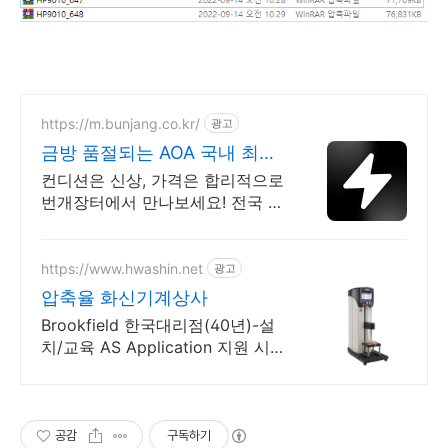
https://m.bunjang.co.kr/
광고
금방 품절되는 AOA 국내 최대
브랜드 중고거래
컨디션은 신상, 가격은 합리적으로
번개장터에서 만나보세요! 전국 각
지에서 올라오는 전국구 최다 상품
매일 10만 개 이상의 신규 상품 업
로드
https://www.hwashin.net
광고
압축율 화신기계상사
Brookfield 한국대리점(40년)-설
치/교육 AS Application 지원 시료
테스트 및 Demo 무상지원, 시료
종류에 따른 다양한 분석 방법 지
원
공감
구독하기