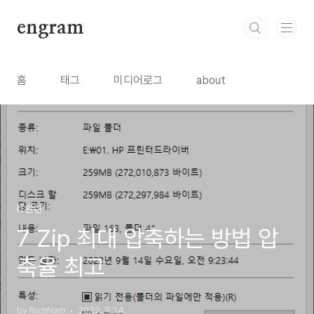
본문 바로가기
engram
홈
태그
미디어로그
about
IT관련
7 Zip 최대 압축하는 방법 압
축율 최고
by RichNam
2022. 9. 14.