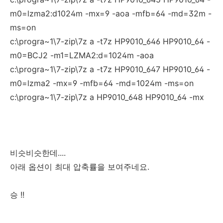
m0=lzma2:d1024m -mx=9 -aoa -mfb=64 -md=32m -
ms=on
c:\progra~1\7-zip\7z a -t7z HP9010_646 HP9010_64 -
m0=BCJ2 -m1=LZMA2:d=1024m -aoa
c:\progra~1\7-zip\7z a -t7z HP9010_647 HP9010_64 -
m0=lzma2 -mx=9 -mfb=64 -md=1024m -ms=on
c:\progra~1\7-zip\7z a HP9010_648 HP9010_64 -mx
비슷비슷한데....
아래 옵션이 최대 압축률을 보여주네요.
승 !!