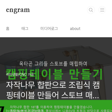
본문 바로가기
engram
홈
태그
미디어로그
about
취미생활/CNC 가공
자작나무 합판으로 조립식 캠
핑테이블 만들어 스토브 매립
하기 #1/3
by RichNam
2021. 12. 5.