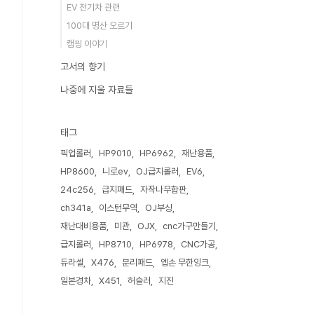
EV 전기차 관련
100대 명산 오르기
캠핑 이야기
고서의 향기
나중에 지울 자료들
태그
픽업롤러
HP9010
HP6962
재난용품
HP8600
니로ev
OJ급지롤러
EV6
24c256
급지패드
자작나무합판
ch341a
이스턴무역
OJ부싱
재난대비용품
미관
OJX
cnc가구만들기
급지롤러
HP8710
HP6978
CNC가공
듀라셀
X476
분리패드
엡손 무한잉크
일본경차
X451
허슬러
지진