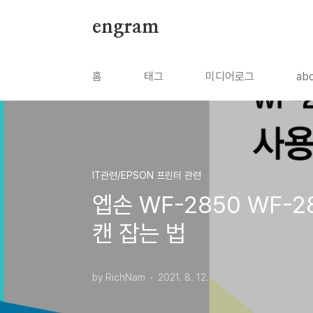
본문 바로가기
engram
홈
태그
미디어로그
ab
IT관련/EPSON 프린터 관련
엡손 WF-2850 WF-
캔 잡는 법
by RichNam
2021. 8. 12.