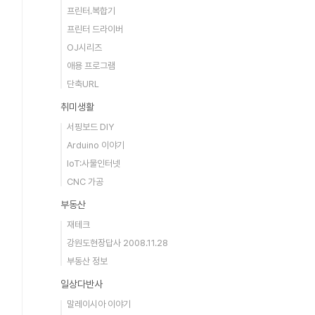
프린터.복합기
프린터 드라이버
OJ시리즈
애용 프로그램
단축URL
취미생활
서핑보드 DIY
Arduino 이야기
IoT:사물인터넷
CNC 가공
부동산
재테크
강원도현장답사 2008.11.28
부동산 정보
일상다반사
말레이시아 이야기