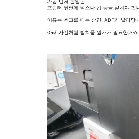
가장 먼저 할일은
프린터 뒷편에 박스나 컵 등을 받쳐야 합
이유는 후크를 떼는 순간, ADF가 발라당 
아래 사진처럼 받쳐줄 뭔가가 필요한거죠.