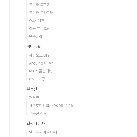
프린터.복합기
프린터 드라이버
OJ시리즈
애용 프로그램
단축URL
취미생활
서핑보드 DIY
Arduino 이야기
IoT:사물인터넷
CNC 가공
부동산
재테크
강원도현장답사 2008.11.28
부동산 정보
일상다반사
말레이시아 이야기