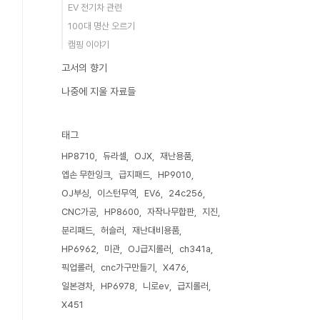
EV 전기차 관련
100대 명산 오르기
캠핑 이야기
고서의 향기
나중에 지울 자료들
태그
HP8710
듀라셀
OJX
재난용품
엡손 무한잉크
급지패드
HP9010
OJ부싱
이스턴무역
EV6
24c256
CNC가공
HP8600
자작나무합판
지진
분리패드
허슬러
재난대비용품
HP6962
미관
OJ급지롤러
ch341a
픽업롤러
cnc가구만들기
X476
일본경차
HP6978
니로ev
급지롤러
X451