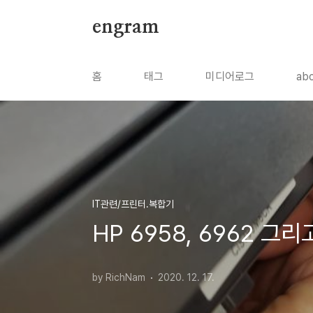
본문 바로가기
engram
홈
태그
미디어로그
ab
IT관련/프린터.복합기
HP 6958, 6962 그
by RichNam
2020. 12. 17.