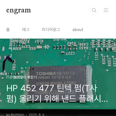
본문 바로가기
engram
홈
태그
미디어로그
about
IT관련/프린터.복합기
HP 452 477 틴텍 펌(T사
펌) 올리기 위해 낸드 플래시
실리콘 에폭시 제거 방법
by RichNam
2020. 8. 6.