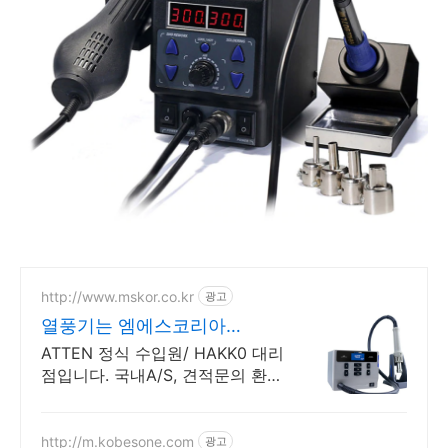
http://www.mskor.co.kr
광고
열풍기는 엠에스코리아
ATTEN 정품 당일 발송
ATTEN 정식 수입원/ HAKK0 대리
점입니다. 국내A/S, 견적문의 환영
합니다 ATTEN 한국 총판/ 당일주
문 당일발송/ 오래걸리는 직구는
이제 그만!
http://m.kobesone.com
광고